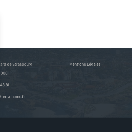
vard de Strasbourg
Mentions Légales
62000
 48 81
@terra-home.fr