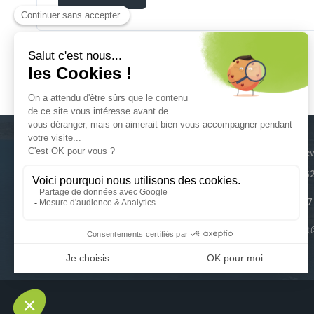
17 boule
Arras, 
03 74 47
contact