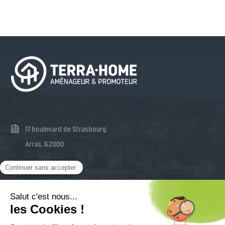
17 boulevard de Strasbourg
Arras, 62000
03 74 47 48 81
contact@terra-home.fr
Mentions Légales