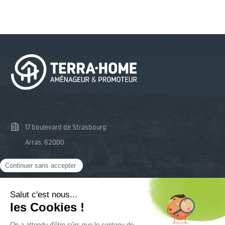
17 boulevard de Strasbourg
Arras, 62000
03 74 47 48 81
contact@terra-home.fr
Mentions Légales