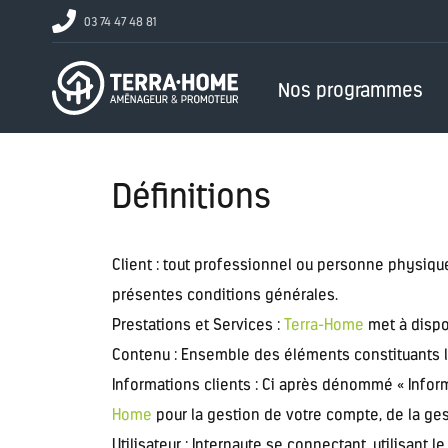
03 74 47 48 81
Nos programmes
Définitions
Client :
tout professionnel ou personne physique c
présentes conditions générales.
Prestations et Services :
Terra-Home
met à dispos
Contenu :
Ensemble des éléments constituants l’
Informations clients :
Ci après dénommé « Inform
Home
pour la gestion de votre compte, de la gesti
Utilisateur :
Internaute se connectant, utilisant l