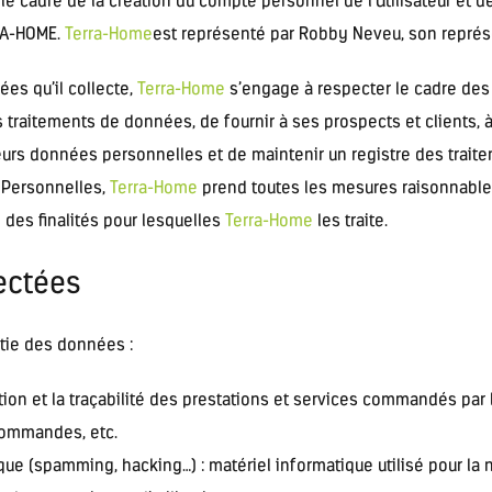
 cadre de la création du compte personnel de l’Utilisateur et de 
RA-HOME.
Terra-Home
est représenté par Robby Neveu, son représ
es qu’il collecte,
Terra-Home
s’engage à respecter le cadre des d
s traitements de données, de fournir à ses prospects et clients, 
eurs données personnelles et de maintenir un registre des traite
 Personnelles,
Terra-Home
prend toutes les mesures raisonnables 
des finalités pour lesquelles
Terra-Home
les traite.
lectées
rtie des données :
stion et la traçabilité des prestations et services commandés par 
 commandes, etc.
ique (spamming, hacking…) : matériel informatique utilisé pour la 